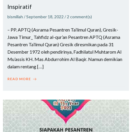
Inspiratif
bismillah
/
September 18, 2022
/
2
comment(s)
– PP. APTQ (Asrama Pesantren Ta’limul Quran), Gresik-
Jawa Timur_ Tahfidz al-qur’an Pesantren APTQ (Asrama
Pesantren Ta’limul Quran) Gresik diresmikan pada 31
Desember 1972 oleh pendirinya, Fadhilatul Muhtarom Al
Mu’assis KH. Mas Abdurrohim Al Baqir. Namun demikian
dalam rentang […]
READ MORE