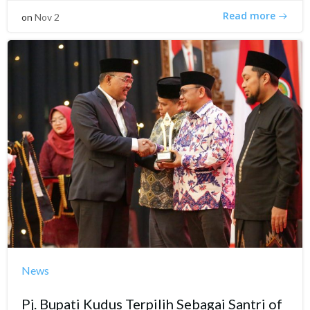
Read more
on
Nov 2
News
Pj. Bupati Kudus Terpilih Sebagai Santri of