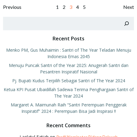
Posts
Posts
Po
Page
Page
Page
Page
Page
Previous
1
2
3
4
5
Next
navigation
navigation
na
Search
Recent Posts
Menko PM, Gus Muhaimin : Santri of The Year Teladan Menuju
Indonesia Emas 2045
Menuju Puncak Santri of the Year 2025: Anugerah Santri dan
Pesantren Inspiratif Nasional
Pj. Bupati Kudus Terpilih Sebagai Santri of The Year 2024
Ketua KPI Pusat Ubaidillah Sadewa Terima Penghargaan Santri of
The Year 2024
Margaret A. Maimunah Raih “Santri Perempuan Penggerak
Inspiratif” 2024 : Perempuan Bisa Jadi Inspirasi !!
Recent Comments
Laelatul Fatiah
on
Profil Nominator Bidang Dakwah